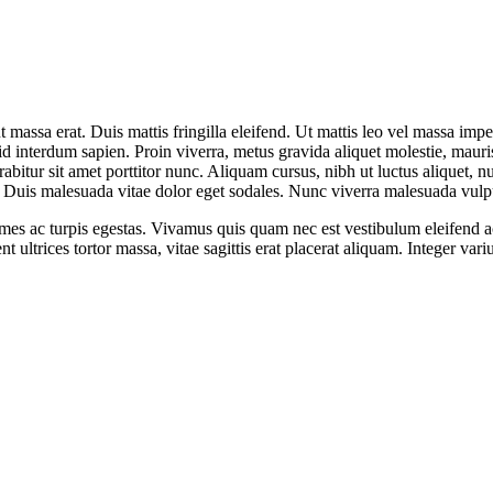
t massa erat. Duis mattis fringilla eleifend. Ut mattis leo vel massa imp
 id interdum sapien. Proin viverra, metus gravida aliquet molestie, mauris
abitur sit amet porttitor nunc. Aliquam cursus, nibh ut luctus aliquet, n
 Duis malesuada vitae dolor eget sodales. Nunc viverra malesuada vulputa
 fames ac turpis egestas. Vivamus quis quam nec est vestibulum eleifen
ultrices tortor massa, vitae sagittis erat placerat aliquam. Integer variu