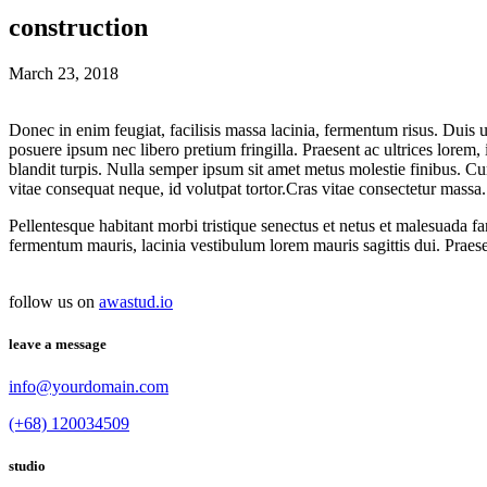
construction
March 23, 2018
Donec in enim feugiat, facilisis massa lacinia, fermentum risus. Duis u
posuere ipsum nec libero pretium fringilla. Praesent ac ultrices lorem,
blandit turpis. Nulla semper ipsum sit amet metus molestie finibus. Cur
vitae consequat neque, id volutpat tortor.Cras vitae consectetur massa.
Pellentesque habitant morbi tristique senectus et netus et malesuada
fermentum mauris, lacinia vestibulum lorem mauris sagittis dui. Praesent 
follow us on
awastud.io
leave a message
info@yourdomain.com
(+68) 120034509
studio