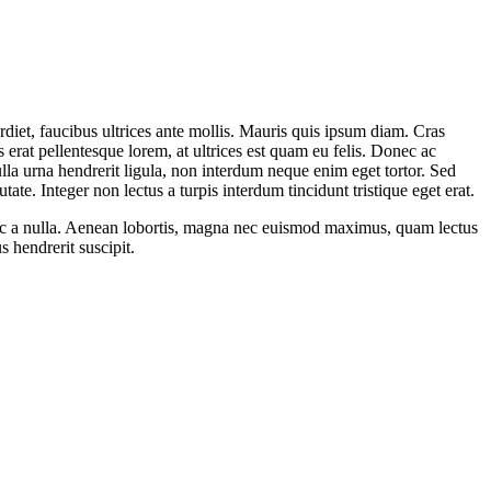
erdiet, faucibus ultrices ante mollis. Mauris quis ipsum diam. Cras
 erat pellentesque lorem, at ultrices est quam eu felis. Donec ac
ulla urna hendrerit ligula, non interdum neque enim eget tortor. Sed
te. Integer non lectus a turpis interdum tincidunt tristique eget erat.
d ac a nulla. Aenean lobortis, magna nec euismod maximus, quam lectus
s hendrerit suscipit.